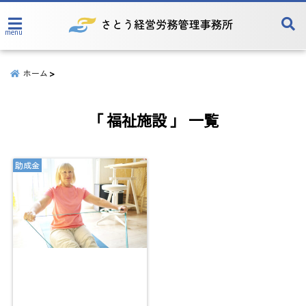
menu
ホーム
「 福祉施設 」 一覧
助成金