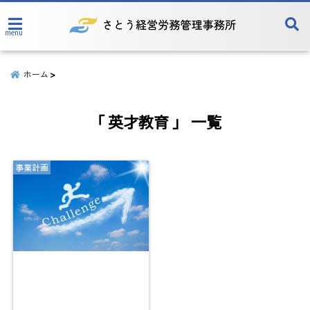
menu
ホーム
「 英才教育 」 一覧
事業計画