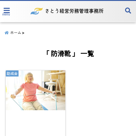
menu
ホーム
「 防滑靴 」 一覧
助成金