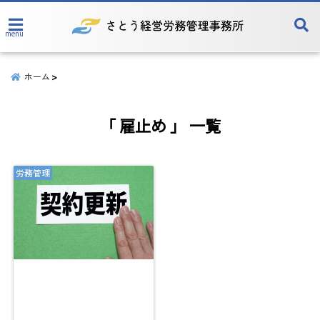
menu
ホーム
「 雇止め 」 一覧
労務管理