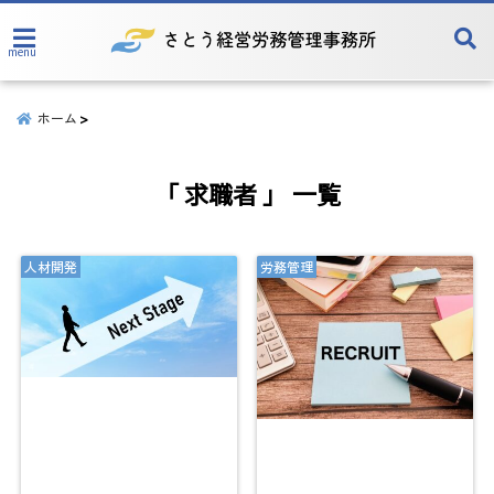
menu
ホーム
「 求職者 」 一覧
人材開発
労務管理