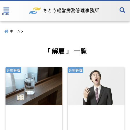
menu
ホーム
「 解雇 」 一覧
労務管理
労務管理