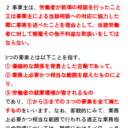
２ 事業主は、
労働者が前項の相談を⾏ったこと
⼜は事業主による当該相談への対応に
協⼒した
際
に事実を述べたことを理由として、当該労働
者に対して解雇その他
不利益な取扱いをしては
なら
ない。
3つの要素とは以下ことを指す。
① 優越的な関係を背景とした⾔動であって、
② 業務上必要かつ相当な範囲を超えたものによ
り、
③ 労働者の就業環境が害されるもの
であり、
①から③までの３つの要素を全て満た
すもの
をいいます。
なお、客観的にみて、業務
上必要かつ相当な範囲で⾏われる適正な業務指
⽰や指
導については、職場におけるパワーハラ