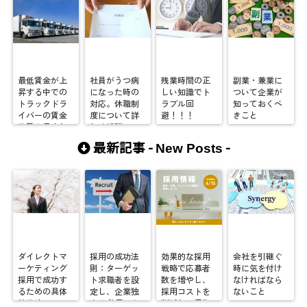
最低賃金が上
社員がうつ病
残業時間の正
副業・兼業に
昇する中での
になった時の
しい知識でト
ついて企業が
トラックドラ
対応。休職制
ラブル回
知っておくべ
イバーの賃金
度について詳
避！！！
きこと
体系の見直し
しく解説。
につい
最新記事 -
-
New Posts
て！！！
ダイレクトマ
採用の成功法
効果的な採用
会社を引継ぐ
ーケティング
則：ターゲッ
戦略で応募者
時に気を付け
採用で成功す
ト求職者を設
数を増やし、
なければなら
るための具体
定し、企業独
採用コストを
ないこと
的戦略
自の必須スキ
削減し、早期