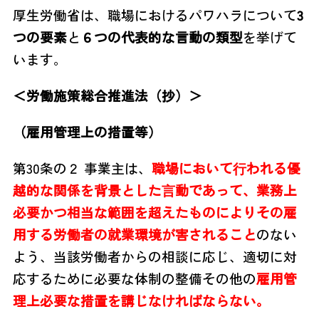
厚生労働省は、職場におけるパワハラについて
3
つの要素
と
６つの代表的な言動の類型
を挙げて
います。
＜労働施策総合推進法（抄）＞
（雇用管理上の措置等）
第30条の２ 事業主は、
職場において⾏われる優
越的な関係を背景とした⾔動であって、
業務上
必要
かつ相当な範囲を超えたものによりその雇
用する労働者の就業環境が
害されること
のない
よう、
当該労働者からの相談に応じ、適切に対
応するために必要な
体制の整備その他の
雇用管
理上必要
な措置を講じなければならない。