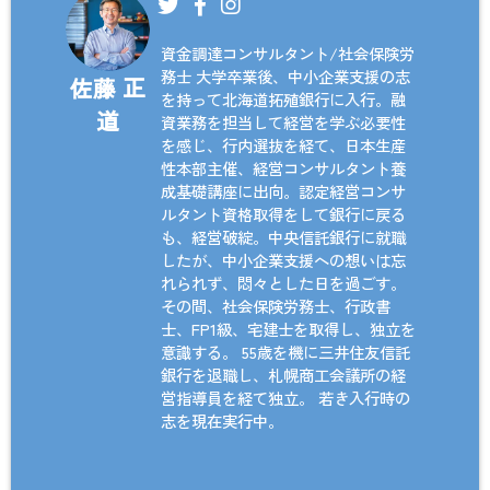
資金調達コンサルタント/社会保険労
務士 大学卒業後、中小企業支援の志
佐藤 正
を持って北海道拓殖銀行に入行。融
道
資業務を担当して経営を学ぶ必要性
を感じ、行内選抜を経て、日本生産
性本部主催、経営コンサルタント養
成基礎講座に出向。認定経営コンサ
ルタント資格取得をして銀行に戻る
も、経営破綻。中央信託銀行に就職
したが、中小企業支援への想いは忘
れられず、悶々とした日を過ごす。
その間、社会保険労務士、行政書
士、FP1級、宅建士を取得し、独立を
意識する。 55歳を機に三井住友信託
銀行を退職し、札幌商工会議所の経
営指導員を経て独立。 若き入行時の
志を現在実行中。