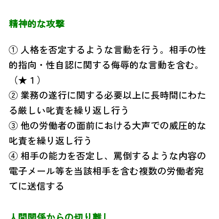
精神的な攻撃
① 人格を否定するような言動を行う。相手の性
的指
向・性自認に関する侮辱的な言動を含む。
（★１）
② 業務の遂行に関する必要以上に長時間にわた
る
厳しい叱責を繰り返し行う
③ 他の労働者の面前における大声での威圧的な
叱
責を繰り返し行う
④ 相手の能力を否定し、罵倒するような内容の
電子
メール等を当該相手を含む複数の労働者宛
てに
送信する
人間関係からの切り離し